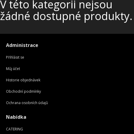
+
V této kategorii nejsou
SLUŽBY
žádné dostupné produkty.
+
PRONÁJEM
DOPORUČUJEME
SHOWROOM
Administrace
NABÍZÍME
Přihlásit se
O NÁS
Můj účet
OBCHODNÍ PODMÍNKY
Historie objednávek
Obchodní podmínky
Ochrana osobních údajů
Nabídka
CATERING