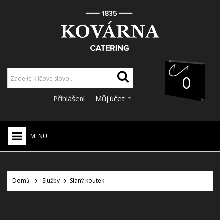
0
Přihlášení
Můj účet
MENU
HOME
+
Domů
Služby
Slaný koutek
CATERING
+
VÝZDOBA A DEKORACE