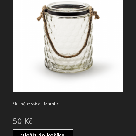
Skleněný svícen Mambo
50 Kč
Vložit do košíku