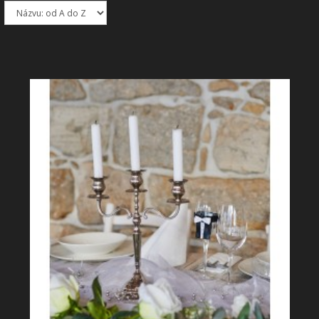
+
SLUŽBY
+
PRONÁJEM
DOPORUČUJEME
SHOWROOM
NABÍZÍME
O NÁS
OBCHODNÍ PODMÍNKY