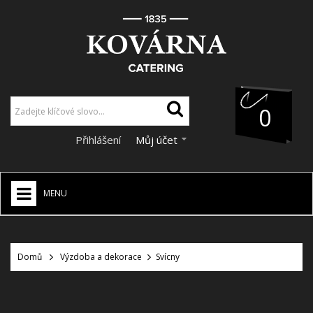
0
Přihlášení
Můj účet
MENU
HOME
+
Domů
Výzdoba a dekorace
Svícny
CATERING
+
VÝZDOBA A DEKORACE