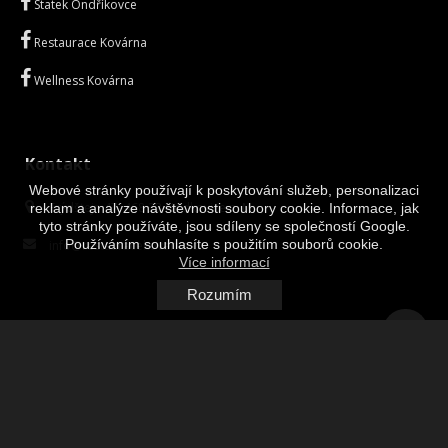
Statek Ondříkovce
Restaurace Kovárna
Wellness Kovárna
Kontakt
Webové stránky používají k poskytování služeb, personalizaci
Frýdštejn 47, 468 32 Hodkovice n. M.
reklam a analýze návštěvnosti soubory cookie. Informace, jak
tyto stránky používáte, jsou sdíleny se společností Google.
Používáním souhlasíte s použitím souborů cookie.
info@restauracekovarna.cz
Více informací
Rozumím
Restaurace kovárna
Ochutnejte naši gastronomii, která staví na kvalitě pečlivě vybraných
čerstvých surovin do jejichž příprav vkládá naše rodinná firma maximální
úsilí.