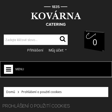
0
Přihlášení
Můj účet
MENU
HOME
+
CATERING
Domů
Prohlášení o použití cookies
+
VÝZDOBA A DEKORACE
PROHLÁŠENÍ O POUŽITÍ COOKIES
SLUŽBY