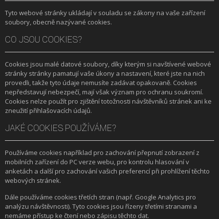
+
Tyto webové stránky ukládají v souladu se zákony na vaše zařízení
+
PRONÁJEM
soubory, obecně nazývané cookies.
DOPORUČUJEME
CO JSOU COOKIES?
SHOWROOM
Cookies jsou malé datové soubory, díky kterým si navštívené webové
stránky stránky pamatují vaše úkony a nastavení, které jste na nich
NABÍZÍME
provedli, takže tyto údaje nemusíte zadávat opakovaně. Cookies
nepředstavují nebezpečí, mají však význam pro ochranu soukromí.
O NÁS
Cookies nelze použít pro zjištění totožnosti návštěvníků stránek ani ke
zneužití přihlašovacích údajů.
OBCHODNÍ PODMÍNKY
JAKÉ COOKIES POUŽÍVÁME?
Používáme cookies například pro zachování přepnutí zobrazení z
mobilních zařízení do PC verze webu, pro kontrolu hlasování v
anketách a další pro zachování vašich preferencí při prohlížení těchto
webových stránek.
Dále používáme cookies třetích stran (např. Google Analytics pro
analýzu návštěvnosti). Tyto cookies jsou řízeny třetími stranami a
nemáme přístup ke čtení nebo zápisu těchto dat.