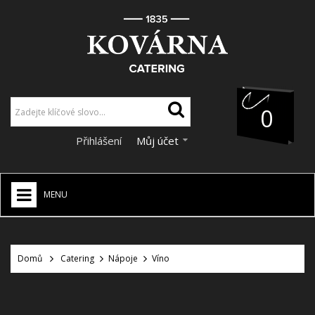
0
Přihlášení
Můj účet
MENU
HOME
+
Domů
Catering
Nápoje
Víno
CATERING
+
VÝZDOBA A DEKORACE