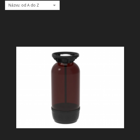
+
SLUŽBY
Názvu: od A do Z
+
PRONÁJEM
DOPORUČUJEME
SHOWROOM
NABÍZÍME
O NÁS
OBCHODNÍ PODMÍNKY