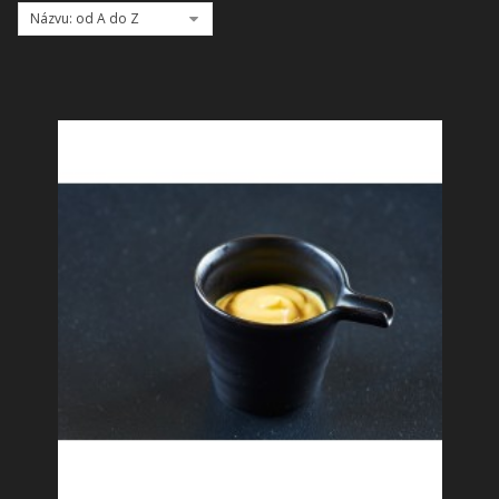
+
SLUŽBY
Názvu: od A do Z
+
PRONÁJEM
DOPORUČUJEME
SHOWROOM
NABÍZÍME
O NÁS
OBCHODNÍ PODMÍNKY