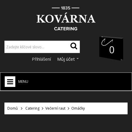
0
Přihlášení
Můj účet
MENU
HOME
+
Domů
Catering
Večerní raut
Omáčky
CATERING
+
VÝZDOBA A DEKORACE