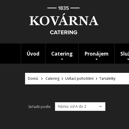
Úvod
Catering
Pronájem
Slu
Domů
Catering
Uvítací pohoštění
Tartaletky
Názvu: od A do Z
Seřadit podle: