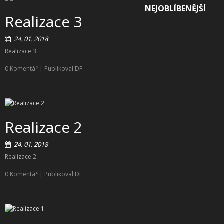
+
SLUŽBY
NEJOBLÍBENĚJŠÍ
Realizace 3
+
PRONÁJEM
24. 01. 2018
DOPORUČUJEME
Realizace 3
SHOWROOM
0 Komentář
| Publikoval DF
NABÍZÍME
O NÁS
Realizace 2
OBCHODNÍ PODMÍNKY
24. 01. 2018
Realizace 2
0 Komentář
| Publikoval DF