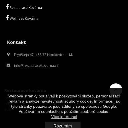
Restaurace Kovárna
Wellness Kovárna
Kontakt
Frýdštejn 47, 468 32 Hodkovice n. M.
info@restauracekovarna.cz
Restaurace kovárna
Webové stránky používají k poskytování služeb, personalizaci
Ochutnejte naši gastronomii, která staví na kvalitě pečlivě vybraných
reklam a analýze návštěvnosti soubory cookie. Informace, jak
čerstvých surovin do jejichž příprav vkládá naše rodinná firma maximální
tyto stránky používáte, jsou sdíleny se společností Google.
úsilí.
Používáním souhlasíte s použitím souborů cookie.
Více informací
Rozumím