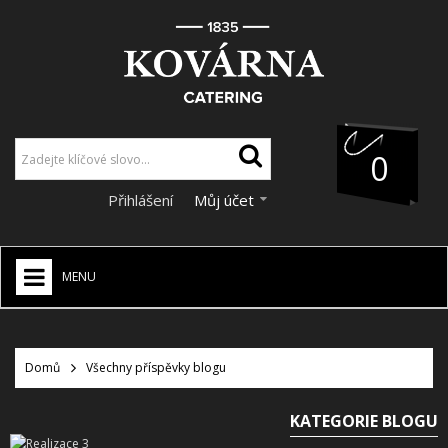
0
Přihlášení
Můj účet
MENU
HOME
+
Domů
Všechny příspěvky blogu
CATERING
+
VÝZDOBA A DEKORACE
KATEGORIE BLOGU