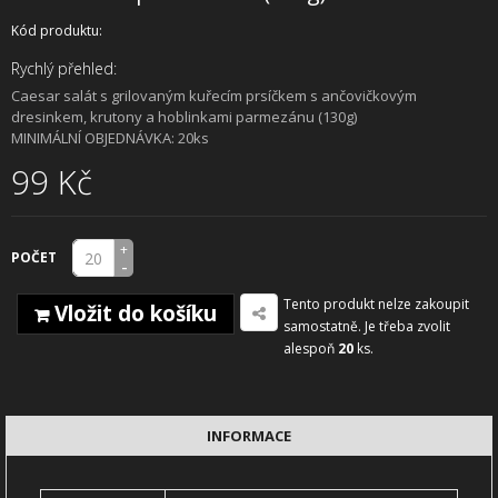
Kód produktu:
Rychlý přehled:
Caesar salát s grilovaným kuřecím prsíčkem s ančovičkovým
dresinkem, krutony a hoblinkami parmezánu (130g)
MINIMÁLNÍ OBJEDNÁVKA: 20ks
99 Kč
+
POČET
-
Tento produkt nelze zakoupit
Vložit do košíku
samostatně. Je třeba zvolit
alespoň
20
ks.
INFORMACE