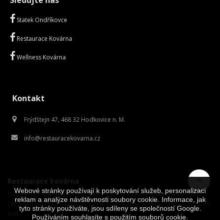
Sledujte nás
Statek Ondříkovce
Restaurace Kovárna
Wellness Kovárna
Kontakt
Frýdštejn 47, 468 32 Hodkovice n. M.
info@restauracekovarna.cz
Restaurace kovárna
Webové stránky používají k poskytování služeb, personalizaci
Ochutnejte naši gastronomii, která staví na kvalitě pečlivě vybraných
reklam a analýze návštěvnosti soubory cookie. Informace, jak
čerstvých surovin do jejichž příprav vkládá naše rodinná firma maximální
tyto stránky používáte, jsou sdíleny se společností Google.
úsilí.
Používáním souhlasíte s použitím souborů cookie.