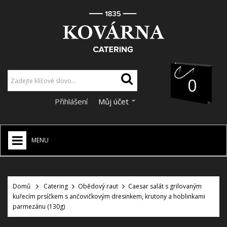
0
Přihlášení
Můj účet
MENU
HOME
+
Domů
Catering
Obědový raut
Caesar salát s grilovaným
CATERING
kuřecím prsíčkem s ančovičkovým dresinkem, krutony a hoblinkami
+
parmezánu (130g)
VÝZDOBA A DEKORACE