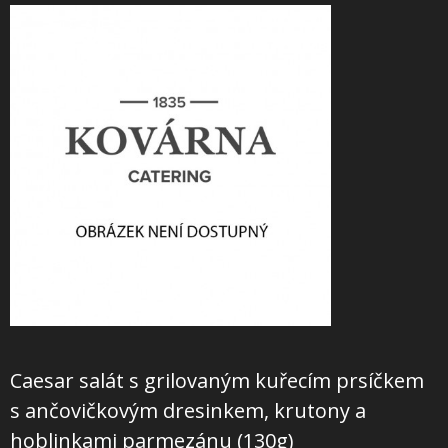
+
SLUŽBY
+
PRONÁJEM
DOPORUČUJEME
SHOWROOM
NABÍZÍME
O NÁS
OBCHODNÍ PODMÍNKY
Caesar salát s grilovaným kuřecím prsíčkem
s ančovičkovým dresinkem, krutony a
hoblinkami parmezánu (130g)