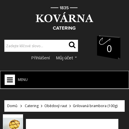
0
Přihlášení
Můj účet
MENU
HOME
+
Domů
Catering
Obědový raut
Grilovaná brambora (100g)
CATERING
+
VÝZDOBA A DEKORACE