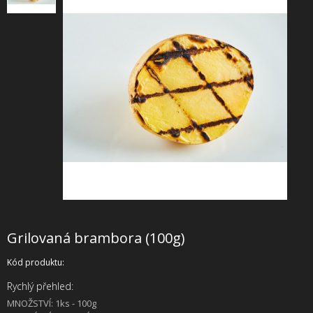
+
SLUŽBY
+
PRONÁJEM
DOPORUČUJEME
SHOWROOM
NABÍZÍME
O NÁS
OBCHODNÍ PODMÍNKY
Grilovaná brambora (100g)
Kód produktu:
Rychlý přehled:
MNOŽSTVÍ: 1ks - 100g