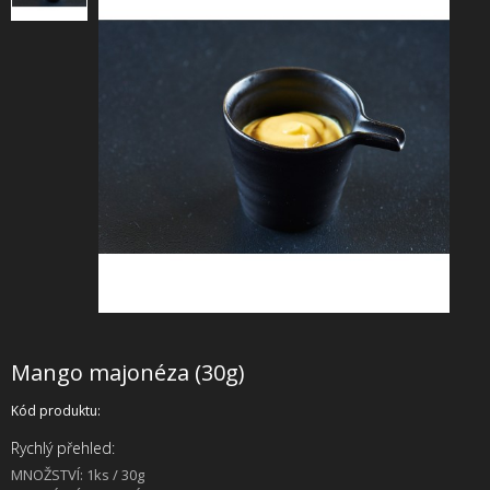
+
SLUŽBY
+
PRONÁJEM
DOPORUČUJEME
SHOWROOM
NABÍZÍME
O NÁS
OBCHODNÍ PODMÍNKY
Mango majonéza (30g)
Kód produktu:
Rychlý přehled:
MNOŽSTVÍ: 1ks / 30g