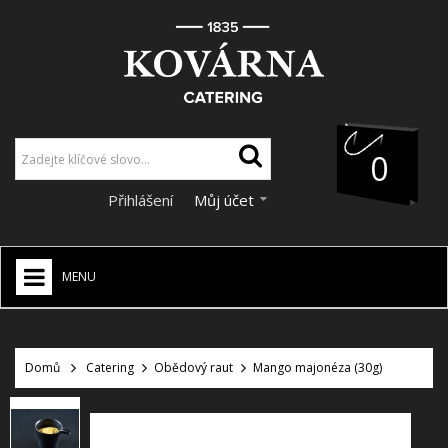
0
Přihlášení
Můj účet
MENU
HOME
+
Domů
Catering
Obědový raut
Mango majonéza (30g)
CATERING
+
VÝZDOBA A DEKORACE