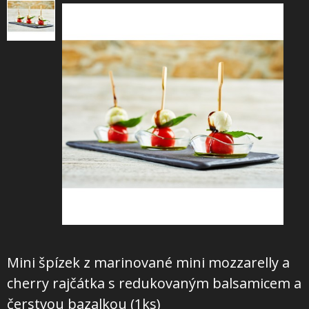
+
SLUŽBY
+
PRONÁJEM
DOPORUČUJEME
SHOWROOM
NABÍZÍME
O NÁS
OBCHODNÍ PODMÍNKY
Mini špízek z marinované mini mozzarelly a
cherry rajčátka s redukovaným balsamicem a
čerstvou bazalkou (1ks)