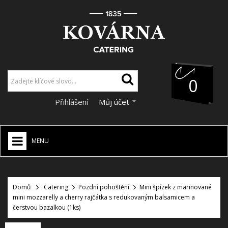
0
Přihlášení
Můj účet
MENU
HOME
+
Domů
Catering
Pozdní pohoštění
Mini špízek z marinované
CATERING
mini mozzarelly a cherry rajčátka s redukovaným balsamicem a
+
čerstvou bazalkou (1ks)
VÝZDOBA A DEKORACE