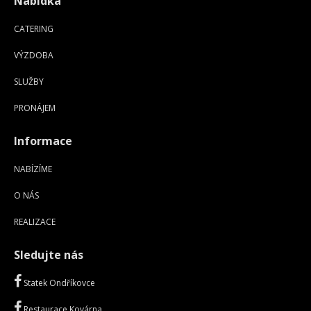
Nabídka
CATERING
VÝZDOBA
SLUŽBY
PRONÁJEM
Informace
NABÍZÍME
O NÁS
REALIZACE
Sledujte nás
Statek Ondříkovce
Restaurace Kovárna