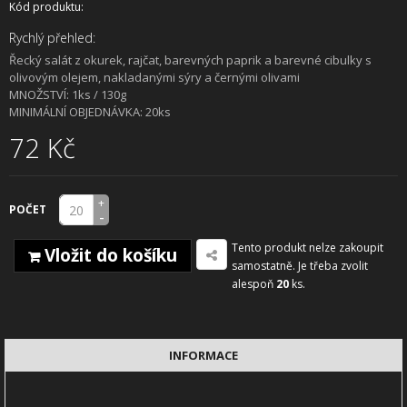
Kód produktu:
Rychlý přehled:
Řecký salát z okurek, rajčat, barevných paprik a barevné cibulky s
olivovým olejem, nakladanými sýry a černými olivami
MNOŽSTVÍ: 1ks / 130g
MINIMÁLNÍ OBJEDNÁVKA: 20ks
72 Kč
+
POČET
-
Tento produkt nelze zakoupit
Vložit do košíku
samostatně. Je třeba zvolit
alespoň
20
ks.
INFORMACE