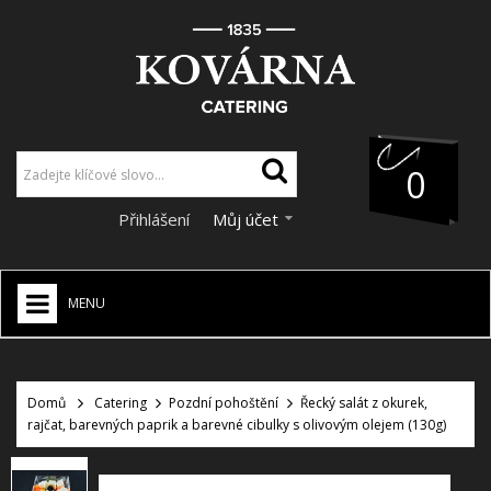
0
Přihlášení
Můj účet
MENU
HOME
+
Domů
Catering
Pozdní pohoštění
Řecký salát z okurek,
CATERING
rajčat, barevných paprik a barevné cibulky s olivovým olejem (130g)
+
VÝZDOBA A DEKORACE