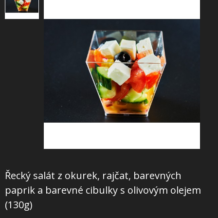
+
SLUŽBY
+
PRONÁJEM
DOPORUČUJEME
SHOWROOM
NABÍZÍME
O NÁS
OBCHODNÍ PODMÍNKY
Řecký salát z okurek, rajčat, barevných
paprik a barevné cibulky s olivovým olejem
(130g)