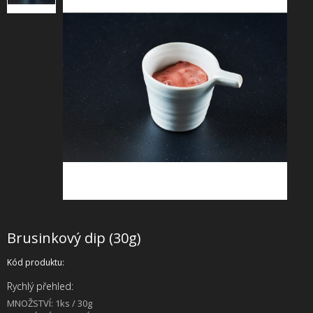
+
SLUŽBY
+
PRONÁJEM
DOPORUČUJEME
SHOWROOM
NABÍZÍME
O NÁS
OBCHODNÍ PODMÍNKY
Brusinkový dip (30g)
Kód produktu:
Rychlý přehled:
MNOŽSTVÍ: 1ks / 30g