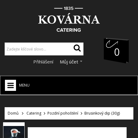
0
Přihlášení
Můj účet
MENU
HOME
+
Domů
Catering
Pozdní pohoštění
Brusinkový dip (30g)
CATERING
+
VÝZDOBA A DEKORACE