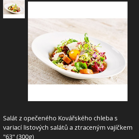
+
SLUŽBY
+
PRONÁJEM
DOPORUČUJEME
SHOWROOM
NABÍZÍME
O NÁS
OBCHODNÍ PODMÍNKY
Salát z opečeného Kovářského chleba s
variací listových salátů a ztraceným vajíčkem
"63" (300g)