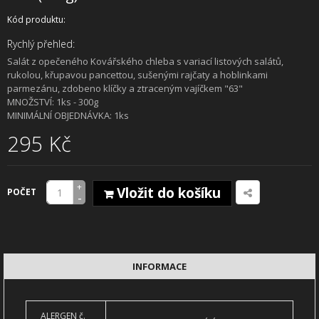
Kód produktu:
Rychlý přehled:
Salát z opečeného Kovářského chleba s variací listových salátů,
rukolou, křupavou pancettou, sušenými rajčaty a hoblinkami
parmezánu, zdobeno klíčky a ztraceným vajíčkem "63"
MNOŽSTVÍ: 1ks - 300g
MINIMÁLNÍ OBJEDNÁVKA: 1ks
295 Kč
+
Vložit do košíku
POČET
-
INFORMACE
ALERGEN č.