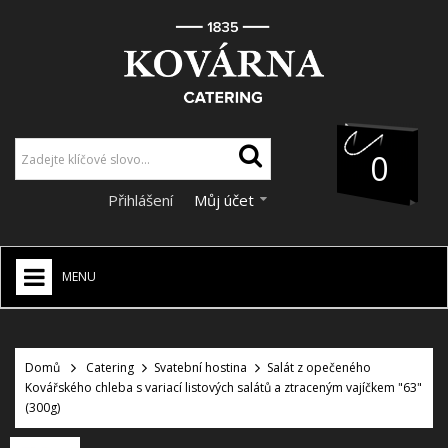
0
Přihlášení
Můj účet
MENU
HOME
+
Domů
Catering
Svatební hostina
Salát z opečeného
CATERING
Kovářského chleba s variací listových salátů a ztraceným vajíčkem "63"
+
(300g)
VÝZDOBA A DEKORACE