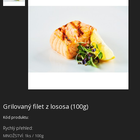
+
SLUŽBY
+
PRONÁJEM
DOPORUČUJEME
SHOWROOM
NABÍZÍME
O NÁS
OBCHODNÍ PODMÍNKY
Grilovaný filet z lososa (100g)
Kód produktu:
Rychlý přehled:
MNOŽSTVÍ: 1ks / 100g