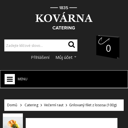
0
Přihlášení
Můj účet
MENU
HOME
+
Domů
Catering
Večerní raut
Grilovaný filet z lososa (100g)
CATERING
+
VÝZDOBA A DEKORACE