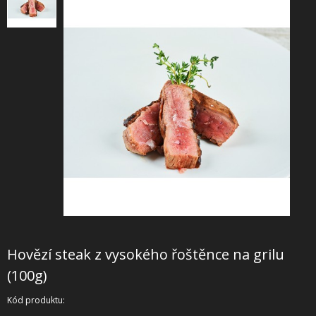
+
SLUŽBY
+
PRONÁJEM
DOPORUČUJEME
SHOWROOM
NABÍZÍME
O NÁS
OBCHODNÍ PODMÍNKY
Hovězí steak z vysokého řoštěnce na grilu
(100g)
Kód produktu: