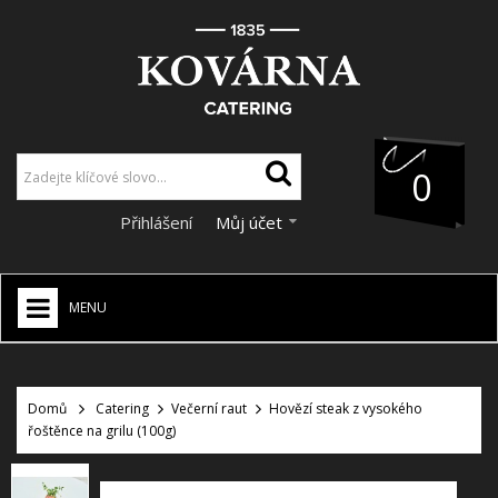
0
Přihlášení
Můj účet
MENU
HOME
+
Domů
Catering
Večerní raut
Hovězí steak z vysokého
CATERING
řoštěnce na grilu (100g)
+
VÝZDOBA A DEKORACE