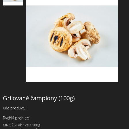
+
SLUŽBY
+
PRONÁJEM
DOPORUČUJEME
SHOWROOM
NABÍZÍME
O NÁS
OBCHODNÍ PODMÍNKY
Grilované žampiony (100g)
Kód produktu:
Rychlý přehled:
MNOŽSTVÍ: 1ks / 100g