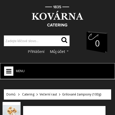
0
Přihlášení
Můj účet
MENU
HOME
+
Domů
Catering
Večerní raut
Grilované žampiony (100g)
CATERING
+
VÝZDOBA A DEKORACE