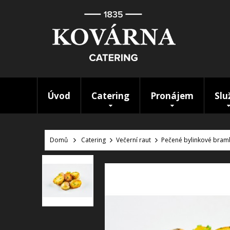
Úvod
Catering
Pronájem
Slu
Domů
Catering
Večerní raut
Pečené bylinkové bram