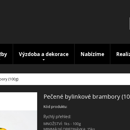
žby
Výzdoba a dekorace
Nabízíme
Reali
bory (100g)
Pečené bylinkové brambory (10
Kód produktu:
Rychlý přehled:
MNOŽSTVÍ: 1ks - 100g
MINIMÁLNÍ OBJEDNÁVKA: 15ks