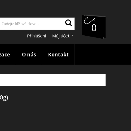
0
Přihlášení
Můj účet
zace
O nás
Kontakt
0g)