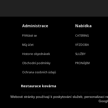
Administrace
Nabídka
Přihlásit se
CATERING
Můj účet
VÝZDOBA
Historie objednávek
SLUŽBY
Obchodní podmínky
PRONÁJEM
Ochrana osobních údajů
Restaurace kovárna
Ochutnejte naši gastronomii, která staví na kvalitě pečlivě vybra
Webové stránky používají k poskytování služeb, personalizaci re
Googl