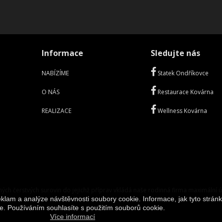
Informace
Sledujte nás
NABÍZÍME
Statek Ondříkovce
O NÁS
Restaurace Kovárna
REALIZACE
Wellness Kovárna
ných čerstvých surovin do jejichž příprav vkládá naše rodinná firma maximální ús
klam a analýze návštěvnosti soubory cookie. Informace, jak tyto stránk
e. Používáním souhlasíte s použitím souborů cookie.
Více informací