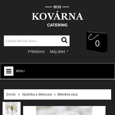
0
Přihlášení
Můj účet
MENU
HOME
+
Domů
Výzdoba a dekorace
Skleněná váza
CATERING
+
VÝZDOBA A DEKORACE