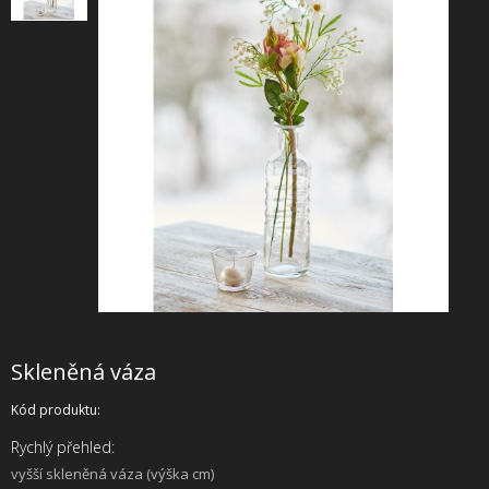
+
SLUŽBY
+
PRONÁJEM
DOPORUČUJEME
SHOWROOM
NABÍZÍME
O NÁS
OBCHODNÍ PODMÍNKY
Skleněná váza
Kód produktu:
Rychlý přehled:
vyšší skleněná váza (výška cm)