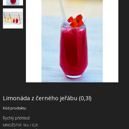
+
SLUŽBY
+
PRONÁJEM
DOPORUČUJEME
SHOWROOM
NABÍZÍME
O NÁS
OBCHODNÍ PODMÍNKY
Limonáda z černého jeřábu (0,3l)
Kód produktu:
Rychlý přehled:
MNOŽSTVÍ: 1ks / 0,3l