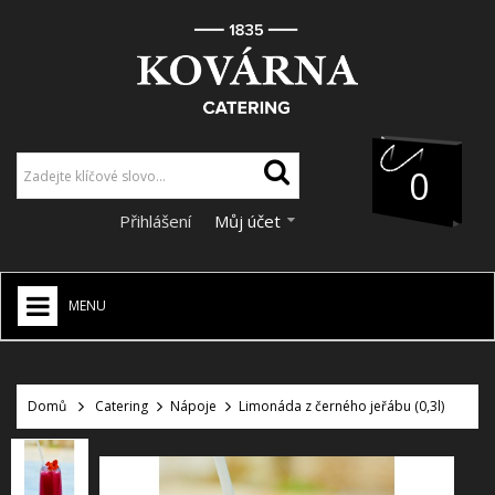
0
Přihlášení
Můj účet
MENU
HOME
+
Domů
Catering
Nápoje
Limonáda z černého jeřábu (0,3l)
CATERING
+
VÝZDOBA A DEKORACE