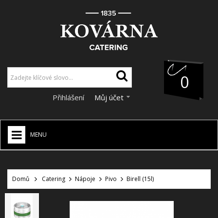
0
Přihlášení
Můj účet
MENU
HOME
+
Domů
Catering
Nápoje
Pivo
Birell (15l)
CATERING
+
VÝZDOBA A DEKORACE