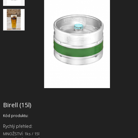
+
SLUŽBY
+
PRONÁJEM
DOPORUČUJEME
SHOWROOM
NABÍZÍME
O NÁS
OBCHODNÍ PODMÍNKY
Birell (15l)
Kód produktu:
Rychlý přehled:
MNOŽSTVÍ: 1ks / 15l