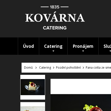
Úvod
Catering
Pronájem
Slu
Domů
Catering
Pozdní pohoštění
Pana cotta ze sme