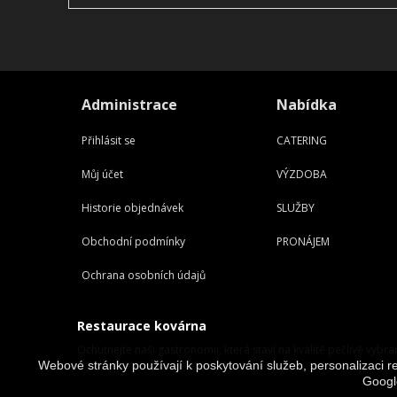
Administrace
Nabídka
Přihlásit se
CATERING
Můj účet
VÝZDOBA
Historie objednávek
SLUŽBY
Obchodní podmínky
PRONÁJEM
Ochrana osobních údajů
Restaurace kovárna
Ochutnejte naši gastronomii, která staví na kvalitě pečlivě vybra
Webové stránky používají k poskytování služeb, personalizaci re
Googl