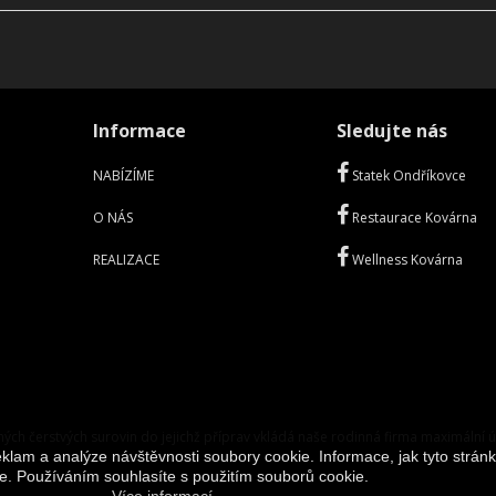
Informace
Sledujte nás
NABÍZÍME
Statek Ondříkovce
O NÁS
Restaurace Kovárna
REALIZACE
Wellness Kovárna
ných čerstvých surovin do jejichž příprav vkládá naše rodinná firma maximální ús
klam a analýze návštěvnosti soubory cookie. Informace, jak tyto stránk
e. Používáním souhlasíte s použitím souborů cookie.