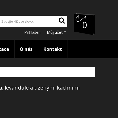
0
Přihlášení
Můj účet
zace
O nás
Kontakt
a, levandule a uzenými kachními