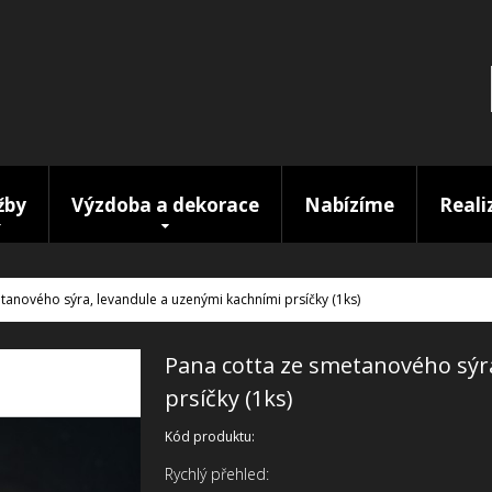
žby
Výzdoba a dekorace
Nabízíme
Reali
tanového sýra, levandule a uzenými kachními prsíčky (1ks)
Pana cotta ze smetanového sýr
prsíčky (1ks)
Kód produktu:
Rychlý přehled: