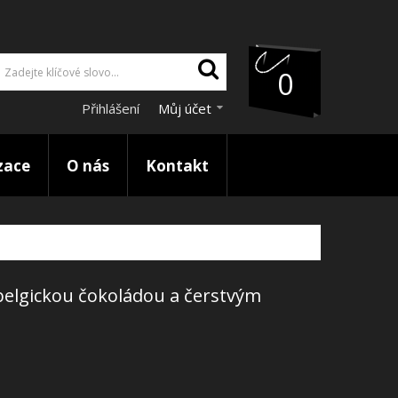
0
Přihlášení
Můj účet
zace
O nás
Kontakt
, belgickou čokoládou a čerstvým