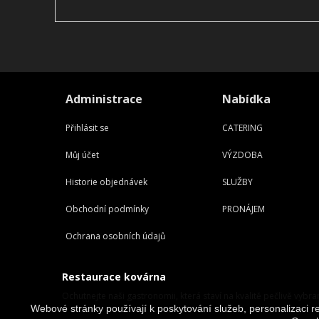
Administrace
Nabídka
Přihlásit se
CATERING
Můj účet
VÝZDOBA
Historie objednávek
SLUŽBY
Obchodní podmínky
PRONÁJEM
Ochrana osobních údajů
Restaurace kovárna
Ochutnejte naši gastronomii, která staví na kvalitě pečlivě vybra
Webové stránky používají k poskytování služeb, personalizaci re