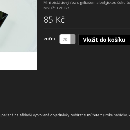
Mini pistáciový řez s griliášem a belgickou čoko
MNOŽSTVÍ: 1ks
85 Kč
+
Vložit do košíku
POČET
-
 upečené na základě vytvořené objednávky.
Vybírat si můžete z široké nabídky, 