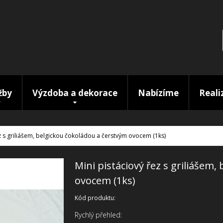
žby
Výzdoba a dekorace
Nabízíme
Reali
ez s griliášem, belgickou čokoládou a čerstvým ovocem (1ks)
Mini pistáciový řez s griliášem
ovocem (1ks)
Kód produktu:
Rychlý přehled: