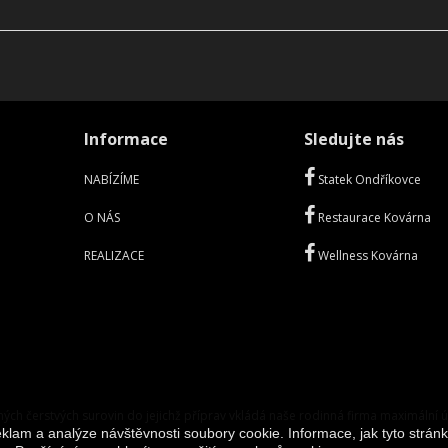
Informace
Sledujte nás
NABÍZÍME
Statek Ondříkovce
O NÁS
Restaurace Kovárna
REALIZACE
Wellness Kovárna
ných čerstvých surovin do jejichž příprav vkládá naše rodinná firma maximální ús
klam a analýze návštěvnosti soubory cookie. Informace, jak tyto stránk