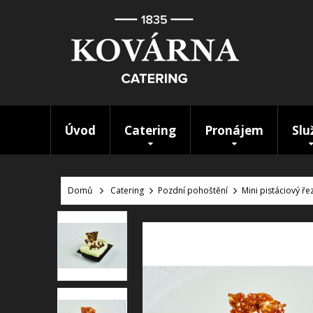
Úvod
Catering
Pronájem
Slu
Domů
Catering
Pozdní pohoštění
Mini pistáciový ř