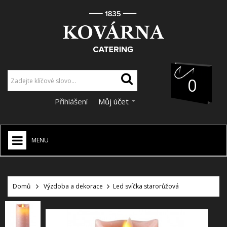
0
Přihlášení
Můj účet
MENU
HOME
+
Domů
Výzdoba a dekorace
Led svíčka starorůžová
CATERING
+
VÝZDOBA A DEKORACE