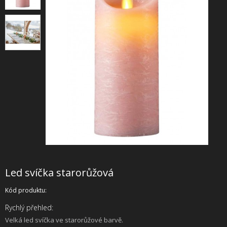
+
SLUŽBY
+
PRONÁJEM
DOPORUČUJEME
SHOWROOM
NABÍZÍME
O NÁS
OBCHODNÍ PODMÍNKY
Led svíčka starorůžová
Kód produktu:
Rychlý přehled:
Velká led svíčka ve starorůžové barvě.