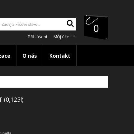
0
Přihlášení
Můj účet
zace
O nás
Kontakt
(0,125l)
dinella