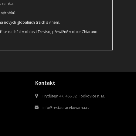
pozemku.
h výrobků.
na nových globálních trzích s vínem.
ří se nachází v oblasti Treviso, převážně v obce Chiarano.
Kontakt
Frýdštejn 47, 468 32 Hodkovice n. M.
info@restauracekovarna.cz