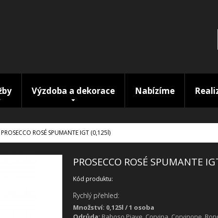
žby
Výzdoba a dekorace
Nabízíme
Reali
PROSECCO ROSÉ SPUMANTE IGT (0,125l)
PROSECCO ROSÉ SPUMANTE IGT 
Kód produktu:
Rychlý přehled:
Množství: 0,125l / 1 osoba
Odrůda:
Raboso Piave, Corvina, Corvinone, Ron