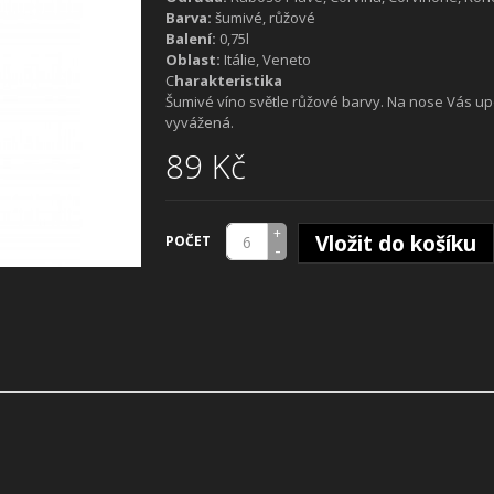
Barva:
šumivé, růžové
Balení:
0,75l
Oblast:
Itálie, Veneto
C
harakteristika
Šumivé víno světle růžové barvy.
Na nose Vás upo
vyvážená.
89 Kč
+
Vložit do košíku
POČET
-