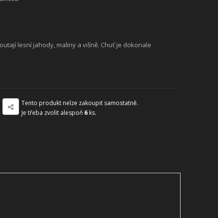
utají lesní jahody, maliny a višně. Chuť je dokonale
Tento produkt nelze zakoupit samostatně.
Je třeba zvolit alespoň
6
ks.