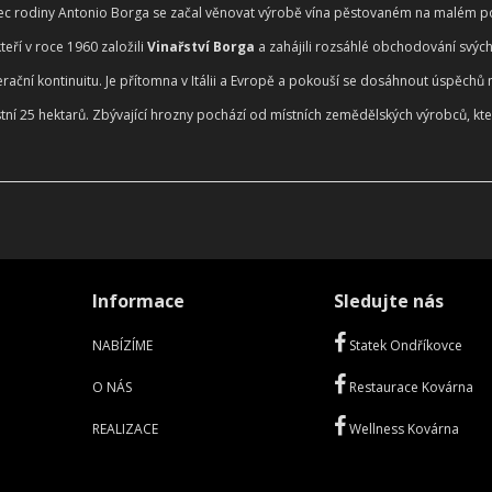
 otec rodiny Antonio Borga se začal věnovat výrobě vína pěstovaném na malém 
teří v roce 1960 založili
Vinařství Borga
a zahájili rozsáhlé obchodování svýc
rační kontinuitu. Je přítomna v Itálii a Evropě a pokouší se dosáhnout úspěchů 
stní 25 hektarů. Zbývající hrozny pochází od místních zemědělských výrobců, kte
Informace
Sledujte nás
NABÍZÍME
Statek Ondříkovce
O NÁS
Restaurace Kovárna
REALIZACE
Wellness Kovárna