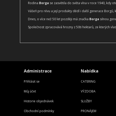
Rodina
Borga
se zasvětila do světa vína v roce 1940, kdy
Vášeň pro révu a její produkty dědí i další generace Borgů, k
Dnes, o více než 50 let později má značka
Borga
silnou gene
Společnost zpracovává hrozny z 50ti hektarů, ze kterých vla
Administrace
Nabídka
Přihlásit se
CATERING
Můj účet
VÝZDOBA
Historie objednávek
SLUŽBY
Obchodní podmínky
PRONÁJEM