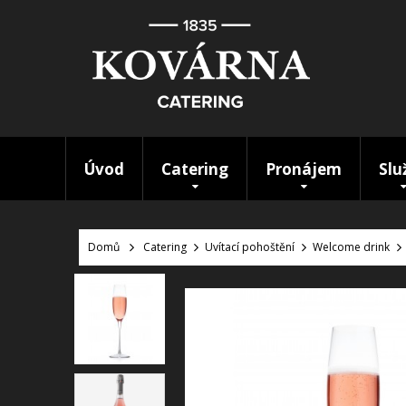
Úvod
Catering
Pronájem
Slu
Domů
Catering
Uvítací pohoštění
Welcome drink